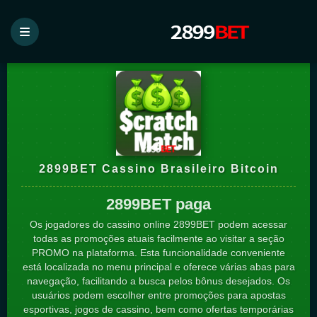
2899BET Cassino Brasileiro Bitcoin
2899BET paga
Os jogadores do cassino online 2899BET podem acessar
todas as promoções atuais facilmente ao visitar a seção
PROMO na plataforma. Esta funcionalidade conveniente
está localizada no menu principal e oferece várias abas para
navegação, facilitando a busca pelos bônus desejados. Os
usuários podem escolher entre promoções para apostas
esportivas, jogos de cassino, bem como ofertas temporárias