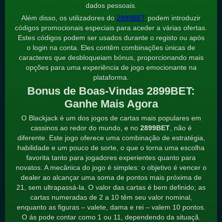
dados pessoais.
Além disso, os utilizadores do
2899BET
podem introduzir
códigos promocionais especiais para aceder a várias ofertas.
Estes códigos podem ser usados durante o registo ou após
o login na conta. Eles contêm combinações únicas de
caracteres que desbloqueiam bónus, proporcionando mais
opções para uma experiência de jogo emocionante na
plataforma.
Bonus de Boas-Vindas 2899BET:
Ganhe Mais Agora
O Blackjack é um dos jogos de cartas mais populares em
cassinos ao redor do mundo, e no
2899BET
, não é
diferente. Este jogo oferece uma combinação de estratégia,
habilidade e um pouco de sorte, o que o torna uma escolha
favorita tanto para jogadores experientes quanto para
novatos. A mecânica do jogo é simples: o objetivo é vencer o
dealer ao alcançar uma soma de pontos mais próxima de
21, sem ultrapassá-la. O valor das cartas é bem definido; as
cartas numeradas de 2 a 10 têm seu valor nominal,
enquanto as figuras – valete, dama e rei – valem 10 pontos.
O ás pode contar como 1 ou 11, dependendo da situaçã.