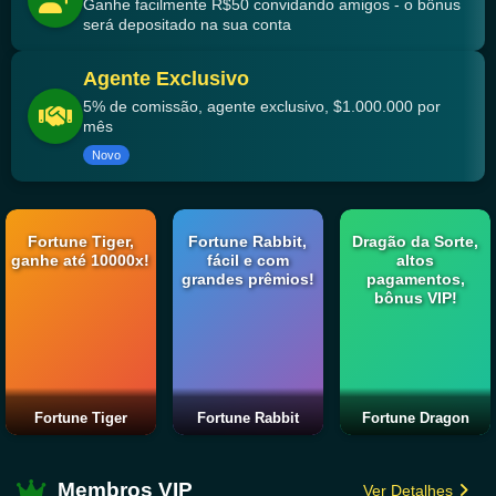
Ganhe facilmente R$50 convidando amigos - o bônus
será depositado na sua conta
Agente Exclusivo
5% de comissão, agente exclusivo, $1.000.000 por
mês
Novo
Fortune Tiger,
Fortune Rabbit,
Dragão da Sorte,
ganhe até 10000x!
fácil e com
altos
grandes prêmios!
pagamentos,
bônus VIP!
Fortune Tiger
Fortune Rabbit
Fortune Dragon
Membros VIP
Ver Detalhes