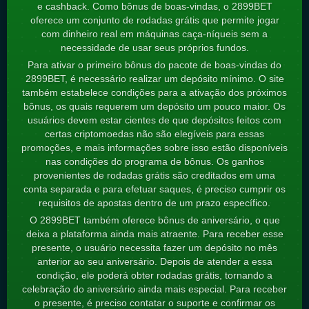
e cashback. Como bônus de boas-vindas, o 2899BET
oferece um conjunto de rodadas grátis que permite jogar
com dinheiro real em máquinas caça-níqueis sem a
necessidade de usar seus próprios fundos.
Para ativar o primeiro bônus do pacote de boas-vindas do
2899BET, é necessário realizar um depósito mínimo. O site
também estabelece condições para a ativação dos próximos
bônus, os quais requerem um depósito um pouco maior. Os
usuários devem estar cientes de que depósitos feitos com
certas criptomoedas não são elegíveis para essas
promoções, e mais informações sobre isso estão disponíveis
nas condições do programa de bônus. Os ganhos
provenientes de rodadas grátis são creditados em uma
conta separada e para efetuar saques, é preciso cumprir os
requisitos de apostas dentro de um prazo específico.
O 2899BET também oferece bônus de aniversário, o que
deixa a plataforma ainda mais atraente. Para receber esse
presente, o usuário necessita fazer um depósito no mês
anterior ao seu aniversário. Depois de atender a essa
condição, ele poderá obter rodadas grátis, tornando a
celebração do aniversário ainda mais especial. Para receber
o presente, é preciso contatar o suporte e confirmar os