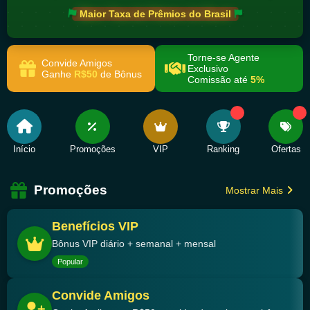
Maior Taxa de Prêmios do Brasil
Torne-se Agente
Convide Amigos
Exclusivo
Ganhe
R$50
de Bônus
Comissão até
5%
Início
Promoções
VIP
Ranking
Ofertas
Promoções
Mostrar Mais
Benefícios VIP
Bônus VIP diário + semanal + mensal
Popular
Convide Amigos