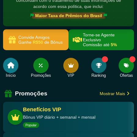
concordam com o tratamento de suas informações de
acordo com essa política, que inclui:
Maior Taxa de Prêmios do Brasil
Torne-se Agente
Convide Amigos
Exclusivo
Ganhe
R$50
de Bônus
Comissão até
5%
Início
Promoções
VIP
Ranking
Ofertas
Promoções
Mostrar Mais
Benefícios VIP
Bônus VIP diário + semanal + mensal
Popular