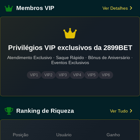
Membros VIP
Ver Detalhes
Privilégios VIP exclusivos da 2899BET
Atendimento Exclusivo · Saque Rápido · Bônus de Aniversário ·
Eventos Exclusivos
VIP1
VIP2
VIP3
VIP4
VIP5
VIP6
Ranking de Riqueza
Ver Tudo
Posição
Usuário
Ganho