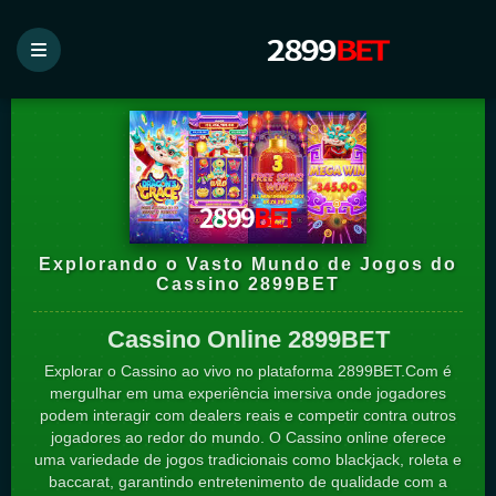
Explorando o Vasto Mundo de Jogos do
Cassino 2899BET
Cassino Online 2899BET
Explorar o Cassino ao vivo no plataforma 2899BET.Com é
mergulhar em uma experiência imersiva onde jogadores
podem interagir com dealers reais e competir contra outros
jogadores ao redor do mundo. O Cassino online oferece
uma variedade de jogos tradicionais como blackjack, roleta e
baccarat, garantindo entretenimento de qualidade com a