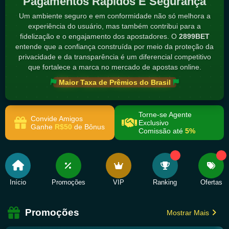
Pagamentos Rápidos E Segurança
Um ambiente seguro e em conformidade não só melhora a
experiência do usuário, mas também contribui para a
fidelização e o engajamento dos apostadores. O
2899BET
entende que a confiança construída por meio da proteção da
privacidade e da transparência é um diferencial competitivo
que fortalece a marca no mercado de apostas online.
Maior Taxa de Prêmios do Brasil
Torne-se Agente
Convide Amigos
Exclusivo
Ganhe
R$50
de Bônus
Comissão até
5%
Início
Promoções
VIP
Ranking
Ofertas
Promoções
Mostrar Mais